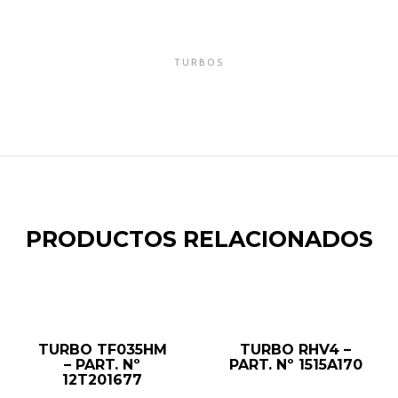
TURBOS
PRODUCTOS RELACIONADOS
LEER MÁS
LEER MÁS
TURBO TF035HM
TURBO RHV4 –
– PART. Nº
PART. Nº 1515A170
12T201677